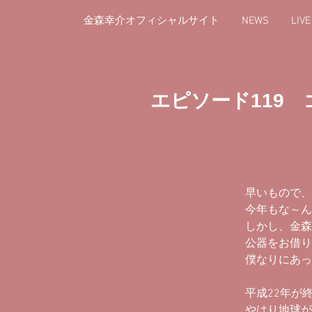
金森幸介オフィシャルサイト
NEWS
LIV
​エピソード119
早いもので、
今年もな～ん
しかし、金森
公器をお借り
僕なりにあっ
平成22年が
やはり地球が