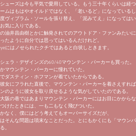
シューズは今も平気で愛用している。もう三十年くらいは経つ
ームはもはやオイルドではなく、「老いるど」になっているし
度ヴィブラム・ソールを張り替え、「泥みてえ」になってはい
お気に入りである。
の油井昌由樹とかに触発されてのアウトドア・ファンみたいに
ったように自分では思ってはいるんだけれど。
peyeにはノせられたクチではあると白状しときます。
シェラ・デザインズの60/40マウンテン・パーカーも買った。
かマウンテン・パーカーに憧れていた。
でダスティン・ホフマンが着ていたからである。
彼女にフラれた直後で、マウンテン・パーカーを着さえすれば
ンのように彼女を取り戻せるような気がしていたのである。
大阪の巷ではあまりマウンテン・パーカーにはお目にかからな
つけたときには、一も二もなく飛びついた。
しかなく、僕にはどう考えてもオーバーサイズだが、
はそんな問題は瑣末なことだった。とにもかくにも「マウンパ
る。