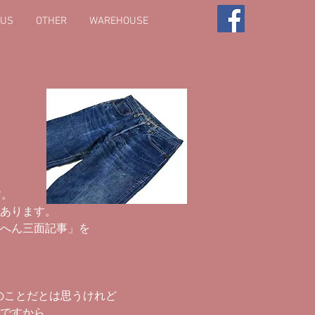
 US
OTHER
WAREHOUSE
す。
あります。
へん三面記事」を
のことだとは思うけれど
ですから、