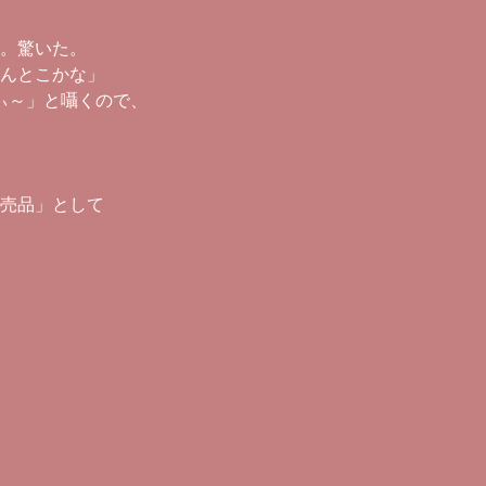
。驚いた。
んとこかな」
ぃ～」と囁くので、
売品」として