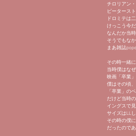
チロリアン・
ピータースト
ドロミテは二
けっこう今だ
なんだか当時
そうでもなか
まあ雑誌po
その時一緒に
当時僕はなぜ
映画「卒業」
僕はその頃、
「卒業」のベ
だけど当時の
イングスで見
サイズはLL
その時の僕に
だったのであ