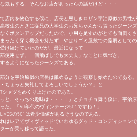
な気もする。そんなお店があったらの話だけど・・・
て店内を物色する僕に、店長と思しきロザン宇治原似の男性が
高校生のときに従兄の大学生のお兄ちゃんから貰ったジーンズ
なくボタンアップだったので、小用を足すのがとても面倒くさ
まったく穿く機会を持たず、やはりゴミ屋敷での藻屑としての
受け続けていたのだが、最近になって
部使用せず、一個飛ばしでも大丈夫」なことに気づき、
するようになったジーンズである。
部分を宇治原似の店長は舐めるように観察し始めたのである。
・ちょっと失礼してよろしいでしょうか？」と
Tシャツをめくり上げたのである。
っと、そっちの趣味は・・・！」とチョチョ舞う僕に、宇治原
った。「60年代のヴィンテージ501ですね！」
LIVESの501は希少価値があるそうなのである。
れはレアでヴィヴィッドでいわゆるグッド・コンディションで
ターが乗り移って語った。