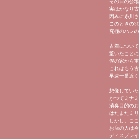
その日の会場
実はかなり古
因みに糸川さ
このときの3
究極のハレの
古着について
驚いたことに
僕の家から車
これはもう古
早速一番近く
想像していた
かつてミナミ
消臭目的のお
はたまたミリ
しかし、ここ
お店の人は今
ディスプレイ