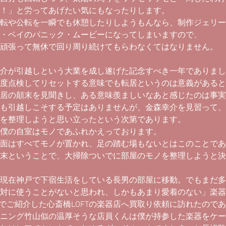
！」と労ってあげたい気にもなったりします。
転や公転を一瞬でも休憩したりしようもんなら、制作ジェリー
・ベイのパニック・ムービーになってしまいますので、
頑張って無休で回り周り続けてもらわなくてはなりません。
介が引越しという大業を成し遂げた記念すべき一年でありまし
度点検してリセットする意味でも転居というのは意義があると
居の顛末を見聞きし、ある意味羨ましいなあと感じたのは事実
も引越しこそする予定はありませんが、金森幸介を見習って、
を整理しようと思い立ったという次第であります。
僕の自室はモノであふれかえっております。
面はすべてモノが置かれ、足の踏む場もないとはこのことであ
末ということで、大掃除ついでに部屋のモノを整理しようと決
現在神戸で下宿生活をしている長男の部屋に移動。でもまだ多
対に使うことがないと思われ、しかもあまり愛着のない」楽器
ODEでご紹介した心斎橋LOFTの楽器店へ買取り依頼に訪れたので
ニング竹山似の温厚そうな店員くんは僕が持参した楽器をケー