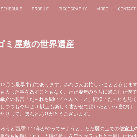
E SCHEDULE
PROFILE
DISCOGRAPHY
VIDEO
CONTACT
 ゴミ屋敷の世界遺産
12月も最早半ばであります。みなさんお忙しいことと存じま
も大した事を為すこともなく、ただ虚無のうちに過ごした僕で
幸介の名言「だ～れも聞いてへんベース」同様「だ～れも見て
しつつも今年は20以上も楽しく書かせて頂いたという喜びは
たりして、ほんとありがとうございます。
終ろうと西暦2011年がやって来ようと、ただ暦の上での便宜上
自分も回転しつつ、太陽の周りをワッセワッセと一周したわけ