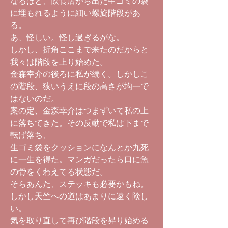
なるほど、飲食店から出た生ゴミの袋
に埋もれるように細い螺旋階段があ
る。
あ、怪しい。怪し過ぎるがな。
しかし、折角ここまで来たのだからと
我々は階段を上り始めた。
金森幸介の後ろに私が続く。しかしこ
の階段、狭いうえに段の高さが均一で
はないのだ。
案の定、金森幸介はつまずいて私の上
に落ちてきた。その反動で私は下まで
転げ落ち、
生ゴミ袋をクッションになんとか九死
に一生を得た。マンガだったら口に魚
の骨をくわえてる状態だ。
そらあんた、ステッキも必要かもね。
しかし天竺への道はあまりに遠く険し
い。
気を取り直して再び階段を昇り始める