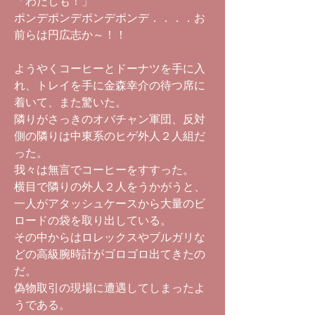
「わたしも！」
ポンデポンデポンデポンデ．．．．お
前らは円広志か～！！
ようやくコーヒーとドーナツを手に入
れ、トレイを手に金森幸介の待つ席に
着いて、また驚いた。
隣りがさっきのオバチャン軍団、反対
側の隣りは中東系のヒゲ外人２人組だ
った。
我々は無言でコーヒーをすすった。
横目で隣りの外人２人をうかがうと、
一人がアタッシュケースから大量のビ
ロードの袋を取り出している。
その中からはロレックスやブルガリな
どの高級腕時計がゴロゴロ出てきたの
だ。
偽物取引の現場に遭遇してしまったよ
うである。