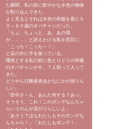
た瞬間、私の前に鮮やかな水色の物体
が割り込んできた。
よく見るとそれは水色の和服を着た５
０～６０歳のオバチャンだった。
「ちょ、ちょっと、あ、あの僕
が．．．」と訴えかける私を尻目に
「こっち！こっち～！」
と店の外に手を振っている。
唖然とする私の前に色とりどりの和服
のオバチャンが６、７人割って入って
きた。
どうやら日舞発表会かなにかの帰りら
しい。
「田中さ～ん、あんた何する？あっ、
そうそう、これ！このポンデなんちゃ
らいうのんが流行りらしいよ」
「あそう？ほなわたしもそのポンデな
んちゃら！」「わたしもポンデ！」