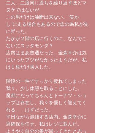
二人。二度同じ過ちを繰り返すほどマ
ヌケではないが
この男だけは油断出来ない。”笑か
し”に走る場合もあるので念の為私が先
に昇った。
たかが２階の店に行くのに、なんでこ
ないにスッタモンダ？
店内はまあ普通だった。金森幸介は気
にいったブツがなかったようだが、私
は１枚だけ購入した。
階段の一件ですっかり疲れてしまった
我々。少し休憩を取ることにした。
魔都にだってちゃんとドーナツ・ショ
ップは存在し、我々を優しく迎えてく
れる．．はずだった。
平日ながら混雑する店内。金森幸介に
席確保を任せ、私はレジに並んだ。
ようやく自分の番が回ってきたと思っ