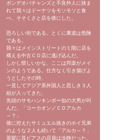
ポンデオバチャンズと不良外人に挟ま
れて我々はドーナツをモソモソと食
べ、そそくさと店を後にした。
恐ろしい街である。とくに裏道は危険
である。
我々はメインストリートの１階に店を
構える中古ＣＤ店に逃げ込んだ。
しかし惜しいかな、ここは邦楽がメイ
ンのようである。仕方なく引き揚げよ
うとしたその時、
一見してアジア系外国人と思しき３人
組が入ってきた。
先頭のサモハンキンポー似の大男が叫
んだ。「コーカオンノＣＤアルカ
～？」
後に控えたサミュエル抜きのホイ兄弟
のような２人も続いて「アルカ～？」
茶髪に耳ピアスの店員は冷静だった。