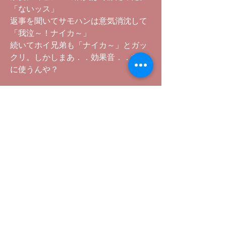
「ないッス」
返事を聞いてサモハンは意気消沈して
「我泣～！ナイカ～」
続いてホイ兄弟も「ナイカ～」とガッ
クリ。しかしまあ．．効果音．．なん
に使うんや？
魔都の毒気にすっかりあてられた我々
は首（こうべ）を垂れて外に出た。
外はまだアスファルトに陽炎揺れ、そ
の向こうには逃げ水がうずくまってい
た。暑い。
うなだれた我々の視界の端っこで花模
様のキャミソールが風に揺れた。
こんな時はカワイコちゃんを見てお口
直しをするのが一番である。
嬉々として頭を上げた我々が見たの
は．．．薄手の花模様のキャミソール