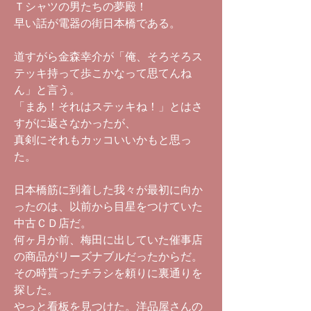
Ｔシャツの男たちの夢殿！
早い話が電器の街日本橋である。
道すがら金森幸介が「俺、そろそろス
テッキ持って歩こかなって思てんね
ん」と言う。
「まあ！それはステッキね！」とはさ
すがに返さなかったが、
真剣にそれもカッコいいかもと思っ
た。
日本橋筋に到着した我々が最初に向か
ったのは、以前から目星をつけていた
中古ＣＤ店だ。
何ヶ月か前、梅田に出していた催事店
の商品がリーズナブルだったからだ。
その時貰ったチラシを頼りに裏通りを
探した。
やっと看板を見つけた。洋品屋さんの