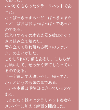
であった。
パパからもらったクラ～リネットであ
った。
お～ぱっきゃまら～ど ぱっきゃまら
～ど ぱおぱおぱっぱっぱ～であった
のである。
黒光りするその木管楽器を彼はそそく
さと組み立て始めた。
音を立てて崩れ落ちる我々のファン
ク。めまいがした。
しかしS君の手前もあるし、こちらが
お願いして、せっかく来てもらってい
るのである。
「一字違いで大違いやし。帰ってん
か」というのも気の毒である。
しかも本番は明後日に迫っているので
ある。
しかたなく我々はクラリネット奏者を
メンバーに加えて練習を開始した。