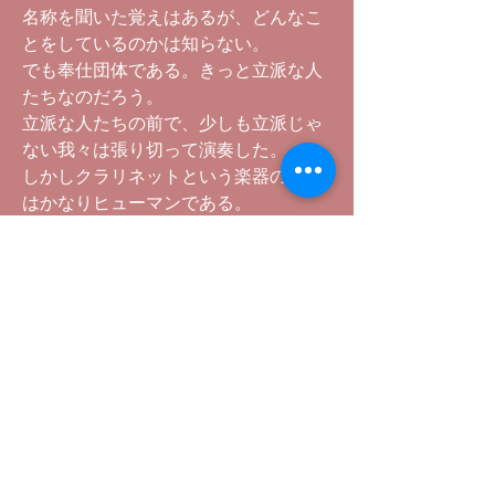
名称を聞いた覚えはあるが、どんなこ
とをしているのかは知らない。
でも奉仕団体である。きっと立派な人
たちなのだろう。
立派な人たちの前で、少しも立派じゃ
ない我々は張り切って演奏した。
しかしクラリネットという楽器の音色
はかなりヒューマンである。
しかもそれがドヘタときているから、
「滑稽さ」も加味されたりするのであ
る。
O君自慢のワウワウ・ギターも「滑
稽」に交われば「コミカル」にしか響
かない。
私は演奏しつつ悲しかった。またまた
音楽で大失敗をしてしまった。
しかし、あに図らずや、クラブの立派