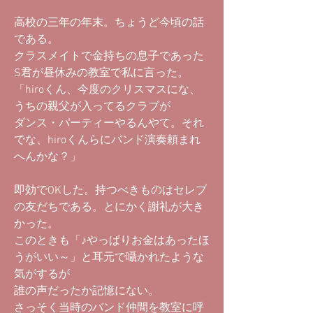
高校の三年の年末。ちょうど今頃の話
である。
クラスメイトで金持ちの息子であった
S君が昼休みの教室で私に言った。
「hiroくん、今度のクリスマスにな、
うちの親父が入ってるクラブが
ダンス・パーティーやるんやて。それ
でな、hiroくんらにバンド演奏頼まれ
へんかな？」
即効でOKした。持つべきものはセレブ
の友だちである。とにかく謝礼が大き
かった。
このときも「♪やっぱりお金はあったほ
うがいい～」と耳元で囁かれたような
気がするが
誰の声だったか記憶にない。
さっそく当時のバンド仲間を教室に呼