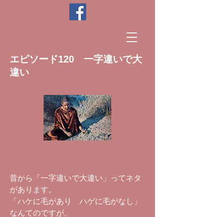
エピソード120 一字違いで大
違い
昔から「一字違いで大違い」ってネタ
があります。
「ハケに毛があり ハゲに毛がなし」
なんてのですが、