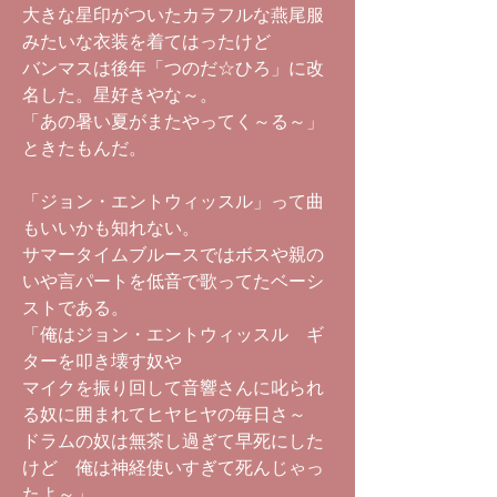
大きな星印がついたカラフルな燕尾服
みたいな衣装を着てはったけど
バンマスは後年「つのだ☆ひろ」に改
名した。星好きやな～。
「あの暑い夏がまたやってく～る～」
ときたもんだ。
「ジョン・エントウィッスル」って曲
もいいかも知れない。
サマータイムブルースではボスや親の
いや言パートを低音で歌ってたベーシ
ストである。
「俺はジョン・エントウィッスル ギ
ターを叩き壊す奴や
マイクを振り回して音響さんに叱られ
る奴に囲まれてヒヤヒヤの毎日さ～
ドラムの奴は無茶し過ぎて早死にした
けど 俺は神経使いすぎて死んじゃっ
たよ～」