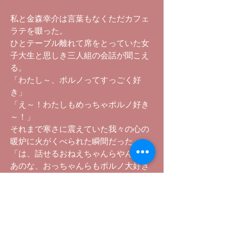
私と金森幸介は言葉もなくただカフェ
ラテを啜った。
ひとテーブル離れて席をとっていた女
子大生と思しき三人組の会話が聞こえ
る。
「わたし～、ポルノってすっごく好
き」
「え～！わたしもめっちゃポルノ好き
～！」
それまで寒さに震えていた我々の心の
暖炉に火がくべられた瞬間だった。
「は、話せるおねえちゃんらやんか！
あのな、おっちゃんらもポルノ大好き
やねんで。
宮下順子に東てる美...鬼六さん系やっ
たらなんちゅ～ても谷ナオミやがな
～。」
...嗚呼我等、またしてもKYなり...