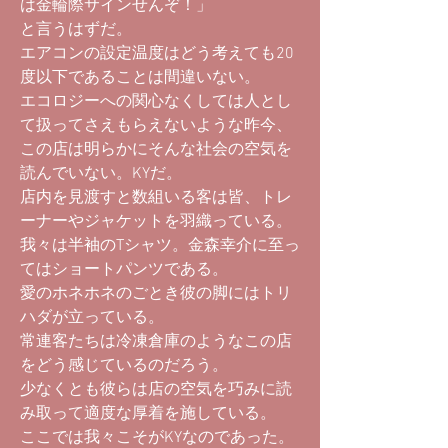
は金輪際サインせんぞ！」
と言うはずだ。
エアコンの設定温度はどう考えても20
度以下であることは間違いない。
エコロジーへの関心なくしては人とし
て扱ってさえもらえないような昨今、
この店は明らかにそんな社会の空気を
読んでいない。KYだ。
店内を見渡すと数組いる客は皆、トレ
ーナーやジャケットを羽織っている。
我々は半袖のTシャツ。金森幸介に至っ
てはショートパンツである。
愛のホネホネのごとき彼の脚にはトリ
ハダが立っている。
常連客たちは冷凍倉庫のようなこの店
をどう感じているのだろう。
少なくとも彼らは店の空気を巧みに読
み取って適度な厚着を施している。
ここでは我々こそがKYなのであった。