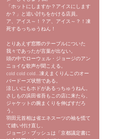
「ホットにしますか？アイスにします
か？」と追い討ちをかける店員。
ア、アイス～！？ア、アイス～？！凍
死するっちゅうねん！
とりあえず窓際のテーブルについた
我々であったが言葉が出ない。
頭の中でローウェル・ジョージのアン
ニョイな歌声が聞こえる。
cold cold cold...凍えまくりんこのオー
バードーズ状態である。
涼しいにもホドがあるっちゅうねん。
さしもの浜田省吾もこの店に来たら、
ジャケットの腕まくりを伸ばすだろ
う。
羽田元首相は省エネスーツの袖を慌て
て縫い付け直し、
ジョージ・ブッシュは「京都議定書に