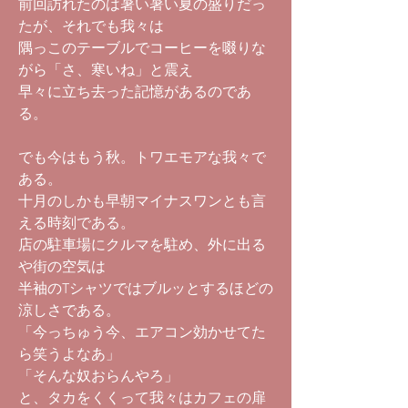
前回訪れたのは暑い暑い夏の盛りだっ
たが、それでも我々は
隅っこのテーブルでコーヒーを啜りな
がら「さ、寒いね」と震え
早々に立ち去った記憶があるのであ
る。
でも今はもう秋。トワエモアな我々で
ある。
十月のしかも早朝マイナスワンとも言
える時刻である。
店の駐車場にクルマを駐め、外に出る
や街の空気は
半袖のTシャツではブルッとするほどの
涼しさである。
「今っちゅう今、エアコン効かせてた
ら笑うよなあ」
「そんな奴おらんやろ」
と、タカをくくって我々はカフェの扉