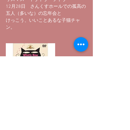
12月28日 さんくすホールでの孤高の
五人（多いな）の忘年会と
けっこう、いいことあるな子猫チャ
ン。