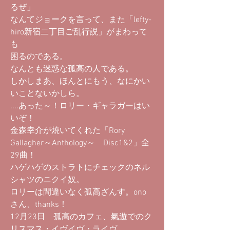
るぜ」
なんてジョークを言って、また「lefty-
hiro新宿二丁目ご乱行説」がまわって
も
困るのである。
なんとも迷惑な孤高の人である。
しかしまあ、ほんとにもう、なにかい
いことないかしら。
....あった～！ロリー・ギャラガーはい
いぞ！
金森幸介が焼いてくれた「Rory
Gallagher～Anthology～ Disc1&2」全
29曲！
ハゲハゲのストラトにチェックのネル
シャツのニクイ奴。
ロリーは間違いなく孤高ざんす。ono
さん、thanks！
12月23日 孤高のカフェ、氣遊でのク
リスマス・イヴイヴ・ライヴ