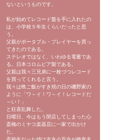
ないというものです。
私が始めてレコード盤を手に入れたの
は、小学校５年生くらいだったと思
う。
父親がポータブル・プレイヤーを買っ
てきたのである。
ステレオではなく、いわゆる電蓄であ
る。日本コロムビア製である。
父親は我々三兄弟に一枚づつレコード
を買ってくれると言う。
我々は晩ご飯がすき焼の日の磯野家の
ように「ワ～イ！ワ～イ！レコードだ
～い！」
と狂喜乱舞した。
日曜日、今はもう閉店してしまった心
斎橋のミヤコ楽器店に一家で出かけ
た。
高校生だった姉は吉永小百合が橋幸夫