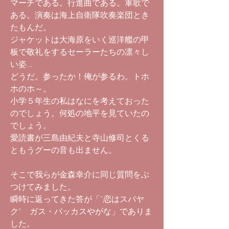
マーチである。行進曲である。軍歌で
ある。演奏は海上自衛隊吹奏楽団とき
たもんだ。
ジャケットは大海原をいく巡洋艦の甲
板で敬礼をするセーラーたちの凛々し
い姿...
どうだ。参ったか！俺が参るわ。トホ
ホのホ～。
小学５年生の私はなにを考えておった
のでしょう。何処の地平を見ていたの
でしょう。
愛読書が三島由紀夫と寺山修司とくる
ともうグーの音も出ません。
そこで我らが金森幸介に同じ質問をぶ
つけてみました。
瞬時に返ってきた答が「”恋はスバヤ
ク” ガス・バッカスやがな」でありま
した。