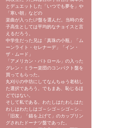
とデュエットした「いつでも夢を」や
「寒い朝」などの
楽曲が入ったLP盤を選んだ。当時の女
子高生としては平均的なチョイスと言
えるだろう。
中学生だった兄は「真珠の小瓶」「ム
ーンライト・セレナーデ」「イン・
ザ・ムード」
「アメリカン・パトロール」の入った
グレン・ミラー楽団のコンパクト盤を
買ってもらった。
丸刈りの中坊にしてなんちゅう老枯し
た選択であろう。でもまあ、恥じるほ
どではない。
そして私である。わたしはたわしはた
わしはわたしはゴ～シゴ～シゴ～シ...
「旧友」「錨を上げて」のカップリン
グされたドーナツ盤であった。