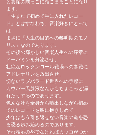
と宴席の隅っこに縮こまることになり
ます。
「生まれて初めて手に入れたレコー
ド」とはすなわち、音楽好きにとって
は
まさに「人生の目的への黎明期のモノ
リス」なのであります。
その後の輝かしい音楽人生への序章に
ドーパミンを分泌させ、
壮絶なロックンロール戦場への参戦に
アドレナリンを放出させ、
切ないラブバラード世界への予感に
カウパー氏腺液なんかもちょこっと漏
れたりするのであります。
色んな汁を全身から噴出しながら初め
てのレコードを胸に抱きしめて
少年はもう引き返せない音楽の道を恐
る恐る歩み始めるのであります。
それ相応の盤でなければカッコがつか