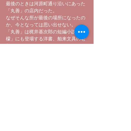
最後のときは河原町通り沿いにあった
「丸善」の店内だった。
なぜそんな所が最後の場所になったの
か、今となっては思い出せない。
「丸善」は梶井基次郎の短編小説「檸
檬」にも登場する洋書、舶来文具の老
舗である。
そういえば梶井基次郎も大阪に生ま
れ、京都大学の前身である三高で学ん
だ作家である。
丸善の店内で購入したクリスマスカー
ドに最後のラブレターを書いて僕は彼
女に手渡した。
バーバリーのトレンチコートのポケッ
トにカードを押し入れると、
彼女は僕を促すように出口に向かっ
た。外にはもう夜の帳がとっぷりと降
りていた。