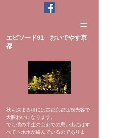
エピソード91 おいでやす京
都
秋も深まる頃には古都京都は観光客で
大賑わいになります。
でも僕の半生の京都での思い出にはす
べてトホホが絡んでいるのでありま