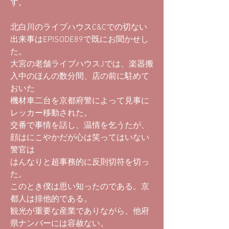
す。
北白川のライブハウスC&Cでの切ない
出来事はEPISODE89で既にお聞かせし
た。
大宮の老舗ライブハウスJでは、楽器搬
入中のほんの数分間、店の前に駐めて
おいた
機材車二台を京都府警によって見事に
レッカー移動された。
交番で事情を話し、温情を乞うたが、
顔はにこやかだが心は笑ってはいない
警官は
はんなりと超事務的に反則切符を切っ
た。
このとき僕は思い知ったのである。京
都人は排他的である。
観光が重要な産業でありながら、他府
県ナンバーには容赦ない。