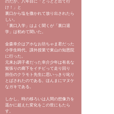
のだが、八年目に「とっとと出て行
け！」と
裏口から塩を撒かれて放り出されたら
しい。
「裏口入学」はよく聞くが「裏口退
学」は初めて聞いた。
金森幸介はアホなお坊ちゃま君だった
小学生時代、課外授業で東山の知恩院
に行った。
元来お調子者だった幸介少年は有名な
鴬張りの廊下をイチビって走り回り
担任のクラモト先生に思いっきり叱り
とばされたのである。ほんまにマヌケ
なガキである。
しかし、時の移ろいは人間の想像力を
遥かに超えた変化をこの世にもたら
す。