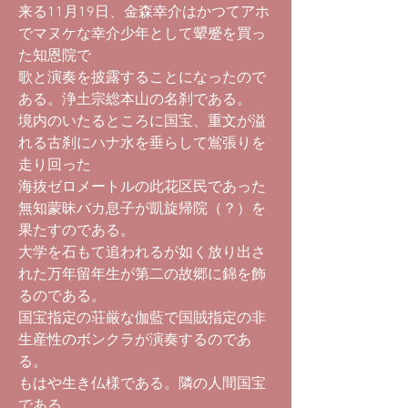
来る11月19日、金森幸介はかつてアホ
でマヌケな幸介少年として顰蹙を買っ
た知恩院で
歌と演奏を披露することになったので
ある。浄土宗総本山の名刹である。
境内のいたるところに国宝、重文が溢
れる古刹にハナ水を垂らして鴬張りを
走り回った
海抜ゼロメートルの此花区民であった
無知蒙昧バカ息子が凱旋帰院（？）を
果たすのである。
大学を石もて追われるが如く放り出さ
れた万年留年生が第二の故郷に錦を飾
るのである。
国宝指定の荘厳な伽藍で国賊指定の非
生産性のボンクラが演奏するのであ
る。
もはや生き仏様である。隣の人間国宝
である。