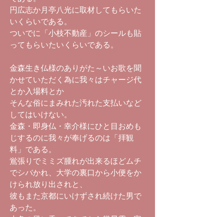
円広志か月亭八光に取材してもらいた
いくらいである。
ついでに「小枝不動産」のシールも貼
ってもらいたいくらいである。
金森生き仏様のありがた～いお歌を聞
かせていただく為に我々はチャージ代
とか入場料とか
そんな俗にまみれた汚れた支払いなど
してはいけない。
金森・即身仏・幸介様にひと目おめも
じするのに我々が奉げるのは「拝観
料」である。
鴬張りでミミズ腫れが出来るほどムチ
でシバかれ、大学の裏口から小便をか
けられ放り出されと、
彼もまた京都にいけずされ続けた男で
あった。