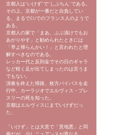
京都人は”いけず”で”しぶちん”である。
その上、京都が一番だと自負してい
る。まるでEUでのフランス人のようで
ある。
京都人の家で「まあ、ぶぶ漬けでもお
あがりやす」と勧められたときには
「早よ帰らんかい！」と言われたと理
解すべきなのである。
レッカー代と反則金でその日のギャラ
など軽く足が出てしまったのは言うま
でもない。
演奏を終えた帰路、枚方バイパスを走
行中、カーラジオでエルヴィス・プレ
スリーの死を知った。
京都はエルヴィスにまでいけずだっ
た。
「いけず」とは大意で「意地悪」と同
義だが、少しニュアンスが異なる。