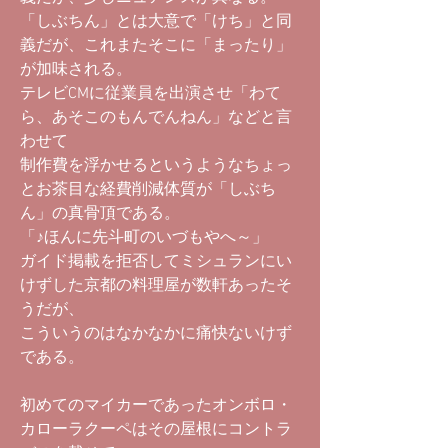
「しぶちん」とは大意で「けち」と同
義だが、これまたそこに「まったり」
が加味される。
テレビCMに従業員を出演させ「わて
ら、あそこのもんでんねん」などと言
わせて
制作費を浮かせるというようなちょっ
とお茶目な経費削減体質が「しぶち
ん」の真骨頂である。
「♪ほんに先斗町のいづもやへ～」
ガイド掲載を拒否してミシュランにい
けずした京都の料理屋が数軒あったそ
うだが、
こういうのはなかなかに痛快ないけず
である。
初めてのマイカーであったオンボロ・
カローラクーペはその屋根にコントラ