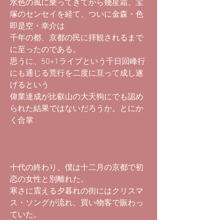
水色の風に乗ってきてから幾星霜、宝
塚のセンセイを経て、ついに金森・色
即是空・幸介は
千年の都、京都の民に拝観されるまで
に至ったのである。
思うに、50+1ライブという千日回峰行
にも通じる荒行を二度に亘って成し遂
げるという
偉業達成が比叡山の大天狗にでも認め
られた結果ではないだろうか。とにか
く合掌
十代の終わり、僕は十二月の京都で初
恋の女性と別離れた。
寒さに震える夕暮れの街にはクリスマ
ス・ソングが流れ、買い物客で賑わっ
ていた。