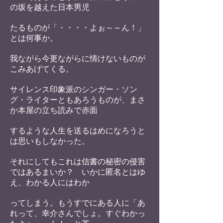
の坂を越えた日本
男児
たるものが「・・・・よぉ～～ん！」
とは何事か。
我ながら今更ながらに情けないものが
こみあげてくる。
サイレンス印象派のシンガー・ソン
グ・ライターともあ
ろうものが、まさ
か本屋の立ち読みで赤面
するような人
生を送るはめになろうと
は思いもしなかった。
それにし
てもこれは信書の秘密の侵害
ではあるまいか？ いかに
匿名とはゆ
え、わかる人にはわか
ってしまう。もうすで
にある人に「あ
れって、幸介さんでしょ。すぐわかっ