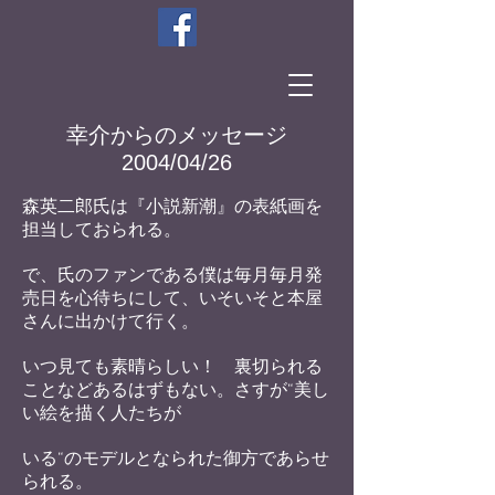
幸介からのメッセージ
2004/04/26
森英二郎氏は『小説新潮』の表紙画を
担当しておられる。
で、氏のファンである僕は毎月毎月発
売日を心待ちにして、いそいそと本屋
さんに出かけて行く。
いつ見ても素
晴らしい！ 裏切られる
ことなどあるはずもない。さす
が“美し
い絵を描く人たちが
いる“のモデルとなられた
御方であらせ
られる。