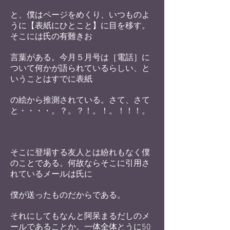
と、僕はページをめくり、いつも
のよ
うに【表紙にひとこと】に目を移す。
そこには氏の
有難きお
言葉がある。今月５月号は［電話］に
ついて何
かが語られているらしい、と
いうことはすでに表紙
の絵
から推測されている。さて、さて
と・・・・。？。？！。
！。！！！。
そこに登場する友人とは紛れもなく僕
のことである。何
故ならそこに引用さ
れているメールは氏に
僕が送ったも
のだからである。
それにしてもなんと阿呆まるだしのメ
ールであることか。一体全体とうに50