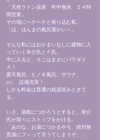
が．．．
「天然ラドン温泉 年中無休 ２４時
間営業」
その場にヘナヘナと座り込む私。
「ほ、ほんまの風呂屋かい～」
そんな私にはおかまいなしに建物に入
っていく幸介氏とＦ氏。
中に入ると、そこはまさにパラダイ
ス！
露天風呂、ヒノキ風呂、サウナ、
etc. 設備充実！
しかも料金は普通の銭湯並みときて
る。
いざ、湯船につかろうとすると、幸介
氏が我々にストップをかける。
「あのな、お湯につかるやろ、絶対無
意識にフ～って言うてしまうぞ。」