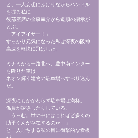
と、一人妄想にふけりながらハンドル
を握る私に
後部座席の金森幸介から道順の指示が
とぶ。
「アイアイサー！」
すっかり元気になった私は深夜の阪神
高速を軽快に飛ばした。
ミナミから一路北へ、豊中南インター
を降りた車は
ネオン輝く建物の駐車場へすべり込ん
だ。
深夜にもかかわらず駐車場は満杯。
係員が誘導したりしている。
「う～む。世の中にはこれほど多くの
助平くんが存在するのか。」
と一人ごちする私の目に衝撃的な看板