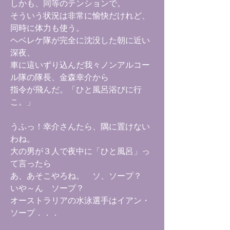
しかも、同等のテンションで。
そういう状況は非常に愉快だけれど、
同時に体力も使う。
ヘベレケ隊が完全に沈没した朝に近い
深夜、
車に這いずり込んだ我々ノンアルコー
ル隊の隊長、金森幸介から
指令が飛んだ。「ひと風呂浴びに行
こ。」
うふっ！幸介さんたら、隅に置けない
わね。
大の男が３人で夜中に「ひと風呂」っ
て言ったら
あ、あそこやろね。 ソ、ソープ？
いや～ん ソープ？
オーストラリアの水泳選手はイアン・
ソープ．．．