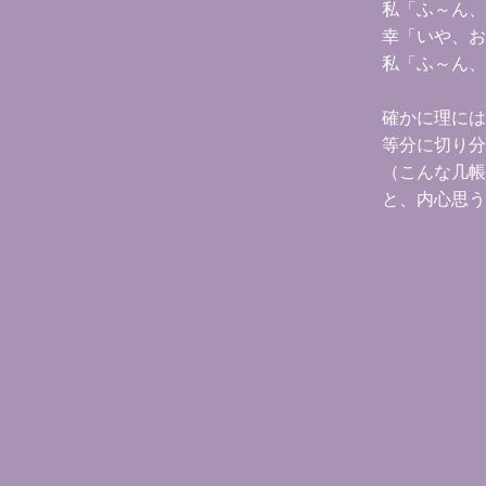
私「ふ～ん、
幸「いや、お
私「ふ～ん、
確かに理には
等分に切り分
（こんな几帳
と、内心思う