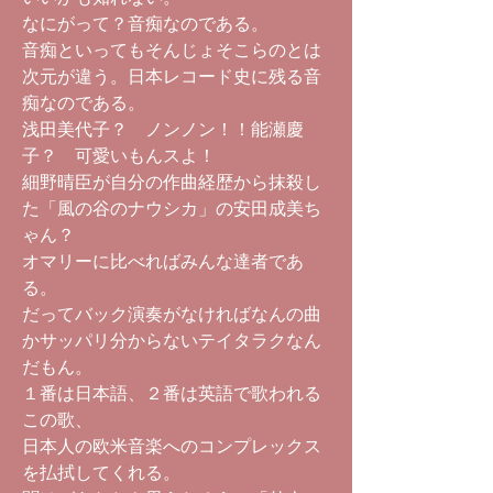
なにがって？音痴なのである。
音痴といってもそんじょそこらのとは
次元が違う。日本レコード史に残る音
痴なのである。
浅田美代子？ ノンノン！！能瀬慶
子？ 可愛いもんスよ！
細野晴臣が自分の作曲経歴から抹殺し
た「風の谷のナウシカ」の安田成美ち
ゃん？
オマリーに比べればみんな達者であ
る。
だってバック演奏がなければなんの曲
かサッパリ分からないテイタラクなん
だもん。
１番は日本語、２番は英語で歌われる
この歌、
日本人の欧米音楽へのコンプレックス
を払拭してくれる。