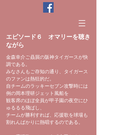
エピソード６ オマリーを聴き
ながら
金森幸介ご贔屓の阪神タイガースが快
調である。
みなさんもご存知の通り、タイガース
のファンは熱狂的だ。
自チームのラッキーセブン攻撃時には
例の岡本理研ジェット風船を
観客席のほぼ全員が甲子園の夜空にひ
ゅるるる飛ばし、
チームが勝利すれば、応援歌を球場も
割れんばかりに熱唱するのである。