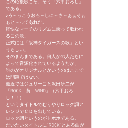
この応援歌こそ、そう「六甲おろし」
である。
♪ろ～っこうおろ～しに～さ～ぁぁそぉ
ぉと～ってあれだ。
軽快なマーチのリズムに乗って歌われ
るこの歌、
正式には「阪神タイガースの歌」とい
うらしい。
そのまんまである。何人かの人たちに
よって音源化されているようだが、
誰のがオリジナルとかいうのはここで
は問題ではない。
最近ではジュリーこと沢田研二が
「ROCK 黄 WIND」（六甲おろ
し！！）
というタイトルでむりやりロック調ア
レンジでＣＤを出している。
ロック調というのがトホホである。
だいたいタイトルに”ROCK”とある曲が