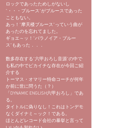
ロックであったためしがないし
”・・・ブルース”がブルースであった
こともない。
あっ！”摩天楼ブルース”っていう曲が
あったのを忘れてました。
ギョエ～ッ！”パラノイア・ブルー
ス”もあった．．．
数多存在する”六甲おろし音源”の中で
も私の中でピカイチな存在が今回ご紹
介する
トーマス・オマリー特命コーチが何年
か前に世に問うた（？）
「DYNAMIC ENGLISH六甲おろし」であ
る。
タイトルに偽りなし！これはトンデモ
なくダイナミ～ック！である。
ほとんどレコード会社の暴挙と言って
いいかも知れない。