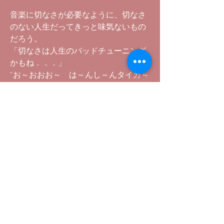
音楽に切なさが必要なように、切なさ
のない人生だってきっと味気ないもの
だろう。
「切なさは人生のバッドチューニング
かもね．．．」
”お～おおお～ は～んし～んタイガ～
ス”
オマリーのキョーレツな歌を聴きなが
ら、そんな事を思った梅雨入りの日で
あった。