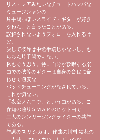
リス・レアみたいなチュートハンパな
ミュージシャンの
片手間っぽいスライド・ギターが好き
やねん」と言ったことがある。
誤解されないようフォローを入れるけ
ど、
決して彼等は中途半端じゃないし、も
ちろん片手間でもない。
私もそう思う。特に自分が歌唱する楽
曲での彼等のギターは自身の音程に合
わせて適度な
バッドチューニングがなされている。
これが切ない。
「夜空ノムコウ」という曲がある。ご
存知の通りＳＭＡＰのヒット曲で
二人のシンガーソングライターの共作
である。
作詞のスガ シカオ、作曲の川村 結花の
二人共にセルフカバーしているが、